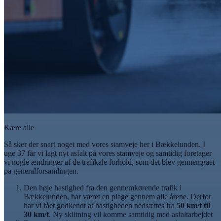
Kære alle
Så sker der snart noget med vores stamveje her i Bækkelunden. I
uge 37 får vi lagt nyt asfalt på vores stamveje og samtidig foretager
vi nogle ændringer af de trafikale forhold, som det blev gennemgået
på generalforsamlingen.
Den høje hastighed fra den gennemkørende trafik i
Bækkelunden, har været en plage gennem alle årene. Derfor
har vi fået godkendt at hastigheden nedsættes fra
50 km/t til
30 km/t
. Ny skiltning vil komme samtidig med asfaltarbejdet