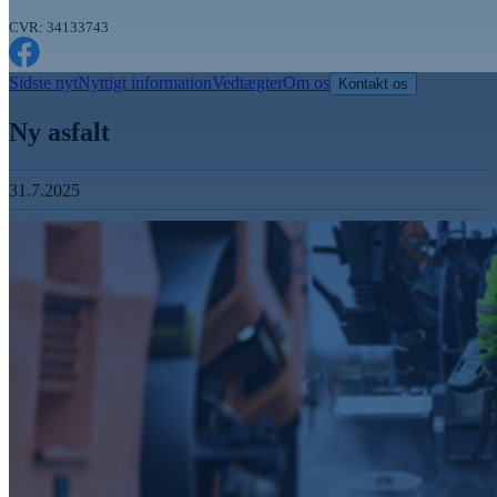
CVR: 34133743
Sidste nyt
Nyttigt information
Vedtægter
Om os
Kontakt os
Ny asfalt
31.7.2025