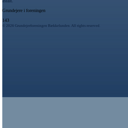
asfalt.
Grundejere i foreningen
1
4
3
© 2026 Grundejerforeningen Bækkelunden. All rights reserved.