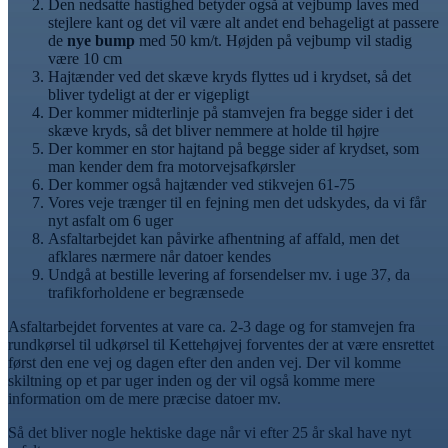
Den nedsatte hastighed betyder også at vejbump laves med
stejlere kant og det vil være alt andet end behageligt at passere
de
nye bump
med 50 km/t. Højden på vejbump vil stadig
være 10 cm
Hajtænder ved det skæve kryds flyttes ud i krydset, så det
bliver tydeligt at der er vigepligt
Der kommer midterlinje på stamvejen fra begge sider i det
skæve kryds, så det bliver nemmere at holde til højre
Der kommer en stor hajtand på begge sider af krydset, som
man kender dem fra motorvejsafkørsler
Der kommer også hajtænder ved stikvejen 61-75
Vores veje trænger til en fejning men det udskydes, da vi får
nyt asfalt om 6 uger
Asfaltarbejdet kan påvirke afhentning af affald, men det
afklares nærmere når datoer kendes
Undgå at bestille levering af forsendelser mv. i uge 37, da
trafikforholdene er begrænsede
Asfaltarbejdet forventes at vare ca. 2-3 dage og for stamvejen fra
rundkørsel til udkørsel til Kettehøjvej forventes der at være ensrettet
først den ene vej og dagen efter den anden vej. Der vil komme
skiltning op et par uger inden og der vil også komme mere
information om de mere præcise datoer mv.
Så det bliver nogle hektiske dage når vi efter 25 år skal have nyt